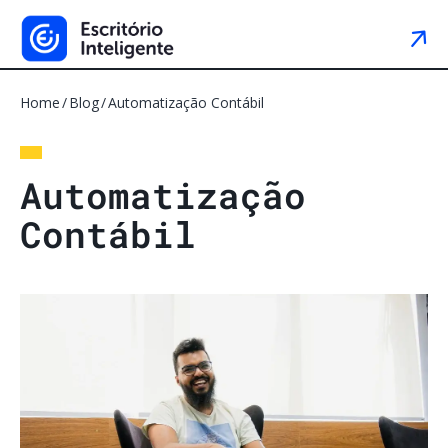
Home
Blog
Automatização Contábil
A
u
t
o
m
a
t
i
z
a
ç
ã
o
C
o
n
t
á
b
i
l