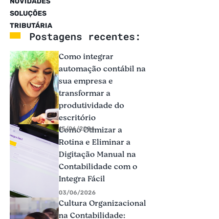
NOVIDADES
SOLUÇÕES
TRIBUTÁRIA
Postagens recentes:
Como integrar
automação contábil na
sua empresa e
transformar a
produtividade do
escritório
Como Otimizar a
15/06/2026
Rotina e Eliminar a
Digitação Manual na
Contabilidade com o
Integra Fácil
03/06/2026
Cultura Organizacional
na Contabilidade: