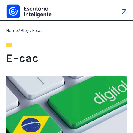
Home
Blog
E-cac
E
-
c
a
c