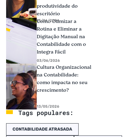
produtividade do
escritório
Como Otimizar a
15/06/2026
Rotina e Eliminar a
Digitação Manual na
Contabilidade com o
Integra Fácil
03/06/2026
Cultura Organizacional
na Contabilidade:
como impacta no seu
crescimento?
13/05/2026
Tags populares:
CONTABILIDADE ATRASADA