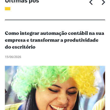
Ú
l
t
i
m
a
s
p
o
s
t
a
g
e
n
s
Como integrar automação contábil na sua
empresa e transformar a produtividade
do escritório
15/06/2026