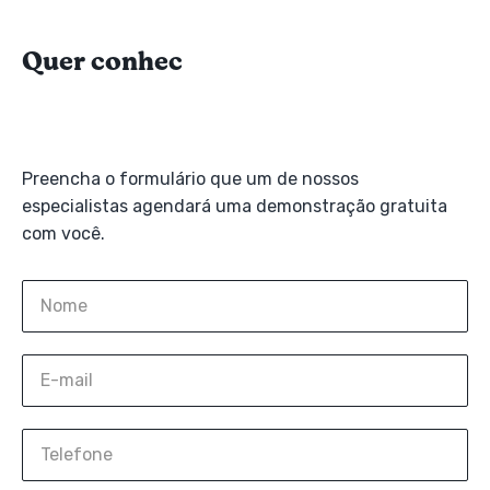
Q
u
e
r
c
o
n
h
e
c
e
r
e
Preencha o formulário que um de nossos
especialistas agendará uma demonstração gratuita
com você.